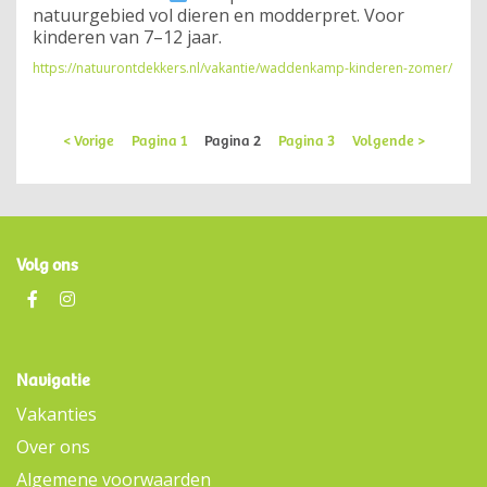
natuurgebied vol dieren en modderpret. Voor
kinderen van 7–12 jaar.
https://natuurontdekkers.nl/vakantie/waddenkamp-kinderen-zomer/
< Vorige
Pagina
1
Pagina
2
Pagina
3
Volgende >
Volg ons
Navigatie
Vakanties
Over ons
Algemene voorwaarden