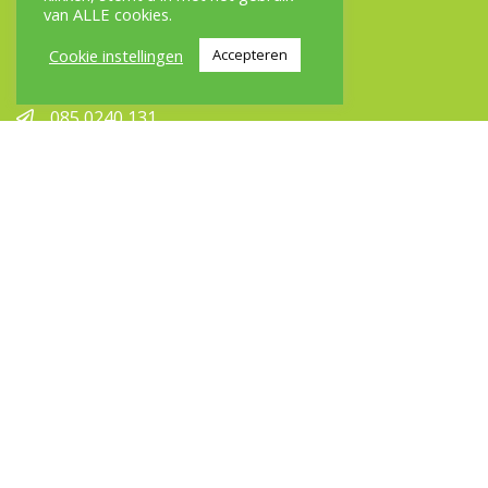
IVN Natuurontdekkers
van ALLE cookies.
Plantage Middenlaan 2c
Cookie instellingen
Accepteren
1018 DD Amsterdam
085 0240 131
info@natuurontdekkers.nl
Inschrijven nieuwsbrief
*
E-mailadres
Onderdeel van