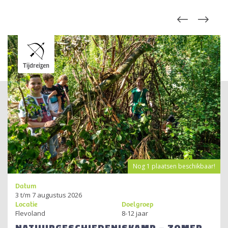
Tijdreizen
Nog
1
plaatsen beschikbaar!
Datum
3 t/m 7 augustus 2026
Locatie
Doelgroep
Flevoland
8-12 jaar
NATUURGESCHIEDENISKAMP – ZOMER